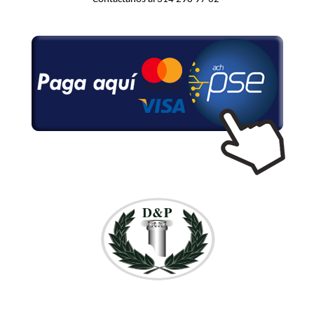
Calle 74A # 22 – 86 Piso 
2 Cel.
 314 298 97 62