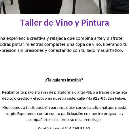
Taller de Vino y Pintura
na experiencia creativa y relajada que combina arte y disfrute.
odrás pintar mientras compartes una copa de vino, liberando tu
xpresión sin presiones y conectando con tu lado más artístico.
¿Te quieres inscribir?
Recibimos tu pago a través de plataforma digital PSE o a
través
de tarjeta
débito o crédito
y efectivo
en nuestra sede
: c
alle 74
a
#22-86, San Felipe
.
Quedamos a
t
u disposición para cualquier consulta adicional que pueda
surgir. Esperamos contar con
tu
participación en nuestro programa y
acompañar
te
en su proceso de aprendizaje.
Contáctanos al 314 298 97 62