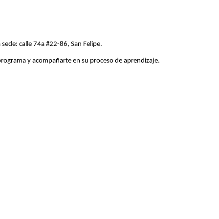
 sede
: c
alle 74
a
#22-86, San Felipe
.
 programa y acompañar
te
en su proceso de aprendizaje.